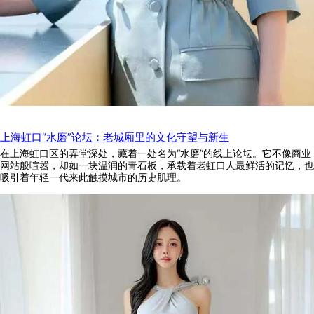
上海虹口“水磨”论坛：老城厢里的文化守望与新生
在上海虹口区的弄堂深处，藏着一处名为“水磨”的线上论坛。它不像商业
网站般喧嚣，却如一块温润的青石板，承载着老虹口人最鲜活的记忆，也
吸引着年轻一代来此触摸城市的历史肌理。