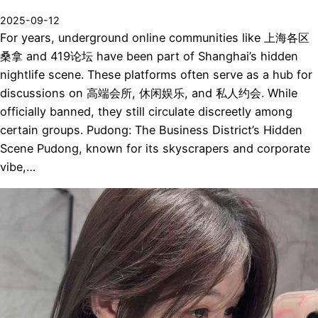
2025-09-12
For years, underground online communities like 上海各区
桑拿 and 419论坛 have been part of Shanghai’s hidden
nightlife scene. These platforms often serve as a hub for
discussions on 高端会所, 休闲娱乐, and 私人约会. While
officially banned, they still circulate discreetly among
certain groups. Pudong: The Business District’s Hidden
Scene Pudong, known for its skyscrapers and corporate
vibe,…