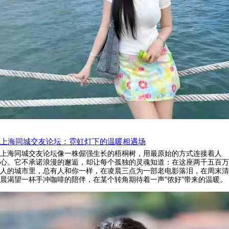
上海同城交友论坛：霓虹灯下的温暖相遇场
上海同城交友论坛像一株倔强生长的梧桐树，用最原始的方式连接着人
心。它不承诺浪漫的邂逅，却让每个孤独的灵魂知道：在这座两千五百万
人的城市里，总有人和你一样，在凌晨三点为一部老电影落泪，在周末清
晨渴望一杯手冲咖啡的陪伴，在某个转角期待着一声“侬好”带来的温暖。